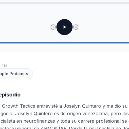
15
30
 EN
pple Podcasts
episodio
e Growth Tactics entrevisté a Joselyn Quintero y me dio su
gocio. Joselyn Quintero es de origen venezolana, pero lle
ecialista en neurofinanzas y toda su carrera profesional se
rectora General de ARMONÍAF. Desde la perspectiva de Jos