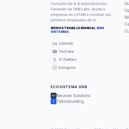
Qu
Consultor de IA & automatización.
Fundador de GNB Labs. Ayudo a
Op
empresas en LATAM a construir sus
W
primeros empleados de IA.
C
MENOS TRABAJO MANUAL.
MÁS
Cu
SISTEMAS.
LinkedIn
YouTube
X (Twitter)
Instagram
ECOSISTEMA GNB
Neuman Solutions
NS
Teknobuilding
T