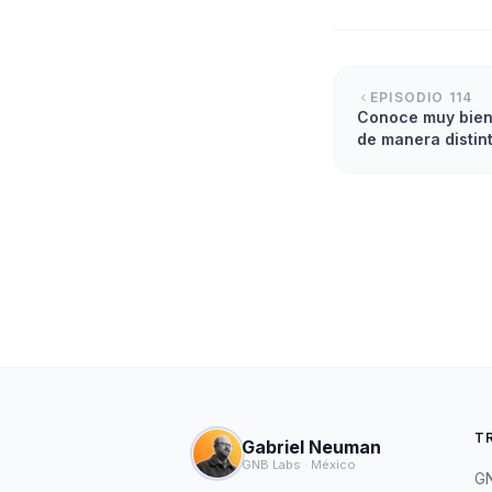
EPISODIO
114
Conoce muy bien 
de manera distin
T
Gabriel Neuman
GNB Labs · México
GN