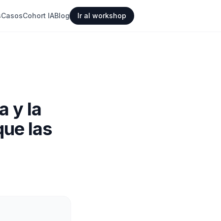
s
Casos
Cohort IA
Blog
Ir al workshop
a y la
que las