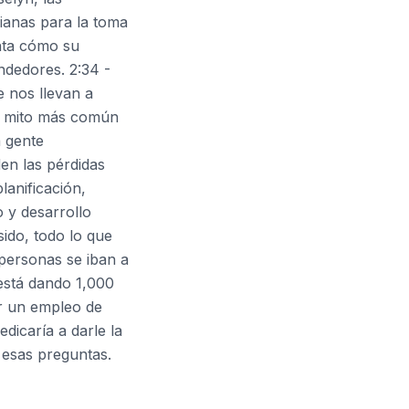
dianas para la toma
enta cómo su
ndedores. 2:34 -
e nos llevan a
El mito más común
a gente
en las pérdidas
lanificación,
y desarrollo
sido, todo lo que
personas se iban a
 está dando 1,000
er un empleo de
dicaría a darle la
 esas preguntas.