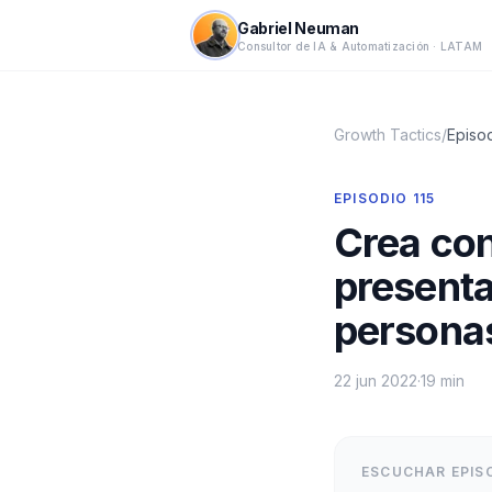
Gabriel Neuman
Consultor de IA & Automatización · LATAM
Growth Tactics
/
Episo
EPISODIO
115
Crea con
presenta
personas
22 jun 2022
·
19 min
ESCUCHAR EPIS