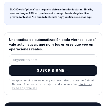
EL CSD es la "pluma" con la que tu sistema firma las facturas. Sin ella,
aunque tengas RFC, no puedes emitir comprobantes legales. Si un
proveedor te dice "no puedo facturarte hoy", verifica sus sellos aqui.
Una táctica de automatización cada viernes: qué sí
vale automatizar, qué no, y los errores que veo en
operaciones reales.
SUSCRIBIRME →
Acepto recibir la newsletter y correos relacionados de Gabriel
Neuman. Puedes darte de baja cuando quieras. Ver
términos y
aviso de privacidad
.