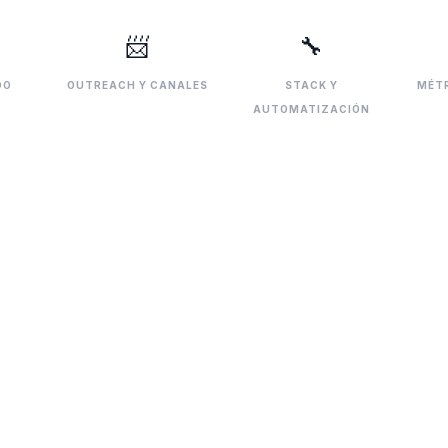
📨
🔧
DO
OUTREACH Y CANALES
STACK Y
MÉTR
AUTOMATIZACIÓN