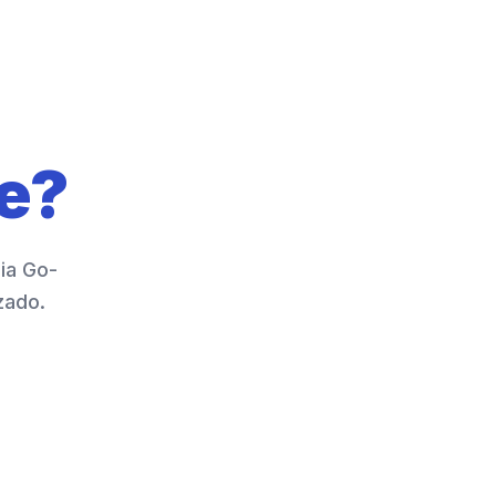
le?
ia Go-
zado.