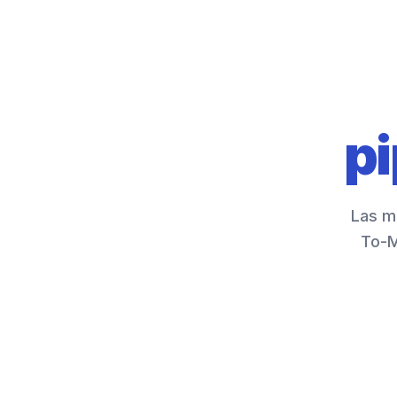
pi
Las m
To-M