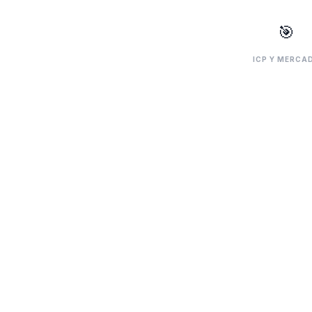
🎯
ICP Y MERCA