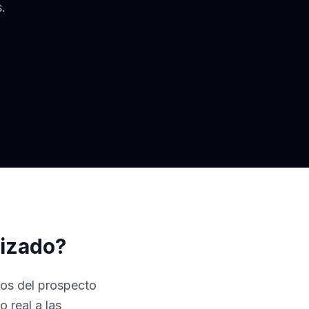
.
tizado?
tos del prospecto
 real a las