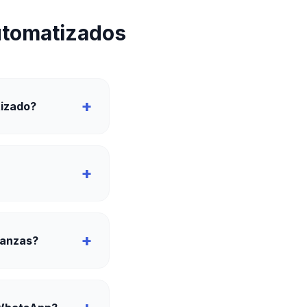
utomatizados
+
tizado?
+
+
ianzas?