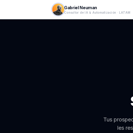
Gabriel Neuman
Consultor de IA & Automatización · LATAM
Tus prospec
les re