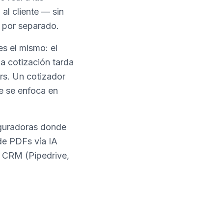
al cliente — sin
 por separado.
es el mismo: el
la cotización tarda
ers. Un cotizador
e se enfoca en
eguradoras donde
 de PDFs vía IA
u CRM (Pipedrive,