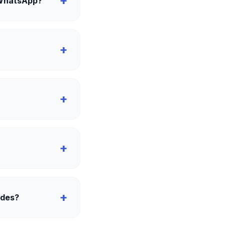
+
 WhatsApp?
+
+
+
+
ndes?