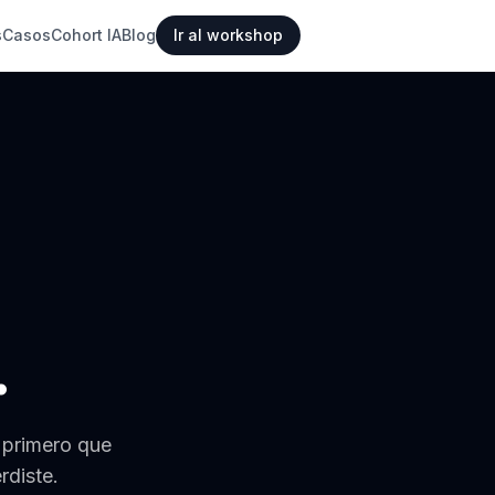
s
Casos
Cohort IA
Blog
Ir al workshop
.
 primero que
rdiste.