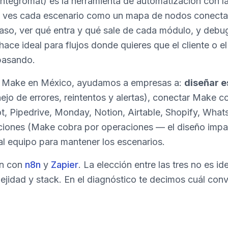
Integromat) es la herramienta de automatización con l
o: ves cada escenario como un mapa de nodos conect
paso, ver qué entra y qué sale de cada módulo, y debu
 hace ideal para flujos donde quieres que el cliente o e
pasando.
 Make en México, ayudamos a empresas a:
diseñar e
jo de errores, reintentos y alertas), conectar Make c
t, Pipedrive, Monday, Notion, Airtable, Shopify, Whats
ones (Make cobra por operaciones — el diseño impac
al equipo para mantener los escenarios.
én con
n8n
y
Zapier
. La elección entre las tres no es i
jidad y stack. En el diagnóstico te decimos cuál conv