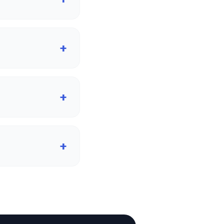
+
+
+