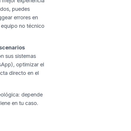
a mejor experiencia
ados, puedes
ggear errores en
l equipo no técnico
scenarios
on sus sistemas
App), optimizar el
ta directo en el
deológica: depende
iene en tu caso.