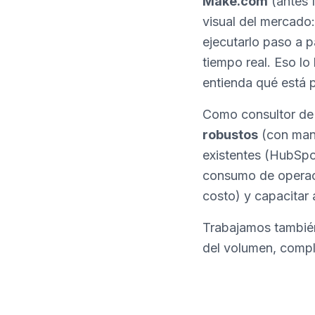
Make.com
(antes 
visual del mercad
ejecutarlo paso a 
tiempo real. Eso lo
entienda qué está 
Como consultor de
robustos
(con mane
existentes (HubSpo
consumo de operaci
costo) y capacitar 
Trabajamos tambi
del volumen, comple