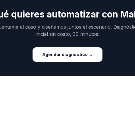
ué quieres automatizar con Ma
éntame el caso y diseñamos juntos el escenario. Diagnóst
inicial sin costo, 30 minutos.
Agendar diagnóstico →