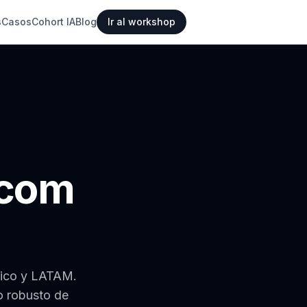
s
Casos
Cohort IA
Blog
Ir al workshop
.com
ico y LATAM.
o robusto de