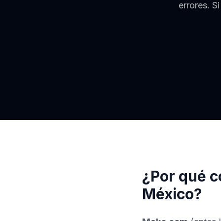
errores. S
¿Por qué c
México?