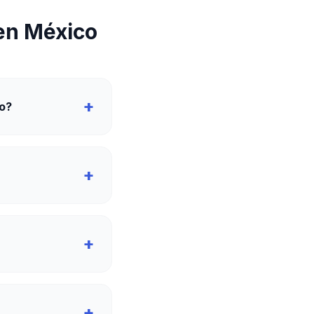
en México
+
co?
+
+
+