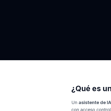
¿Qué es un
Un
asistente de I
con acceso control