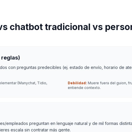
vs chatbot tradicional vs pers
 reglas)
os con preguntas predecibles (ej. estado de envío, horario de aten
mplementar (Manychat, Tidio,
Debilidad:
Muere fuera del guion, fru
entiende contexto.
tes/empleados preguntan en lenguaje natural y de mil formas distint
res escala sin contratar más gente.