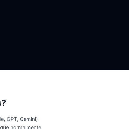
s?
e, GPT, Gemini)
s que normalmente