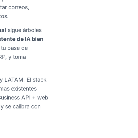
tar correos,
tos.
nal
sigue árboles
stente de IA bien
 tu base de
RP, y toma
y LATAM. El stack
emas existentes
Business API + web
y se calibra con