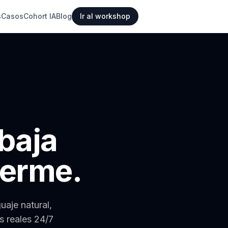
s
Casos
Cohort IA
Blog
Ir al workshop
abaja
uerme.
uaje natural,
s reales 24/7