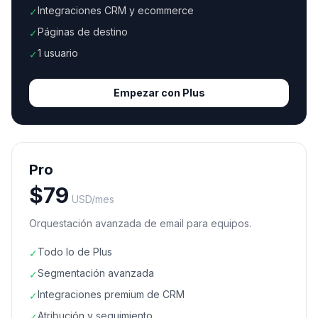
Integraciones CRM y ecommerce
✓
Páginas de destino
✓
1 usuario
✓
Empezar con
Plus
Pro
$
79
USD/mes
Orquestación avanzada de email para equipos.
Todo lo de Plus
✓
Segmentación avanzada
✓
Integraciones premium de CRM
✓
Atribución y seguimiento
✓