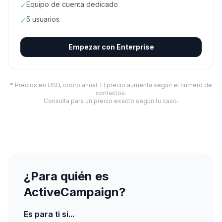
Equipo de cuenta dedicado
✓
5 usuarios
✓
Empezar con
Enterprise
* Precios en USD, cobro anual. El precio aumenta según el número de
contactos.
Consulta para un precio exacto según tu caso.
¿Para quién es
ActiveCampaign?
Es para ti si...