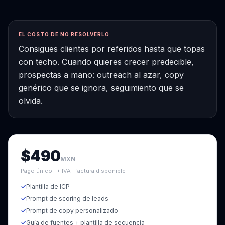
EL COSTO DE NO RESOLVERLO
Consigues clientes por referidos hasta que topas
con techo. Cuando quieres crecer predecible,
prospectas a mano: outreach al azar, copy
genérico que se ignora, seguimiento que se
olvida.
$
490
MXN
Pago único · + IVA · factura disponible
✓
Plantilla de ICP
✓
Prompt de scoring de leads
✓
Prompt de copy personalizado
✓
Guía de fuentes + plantilla de secuencia