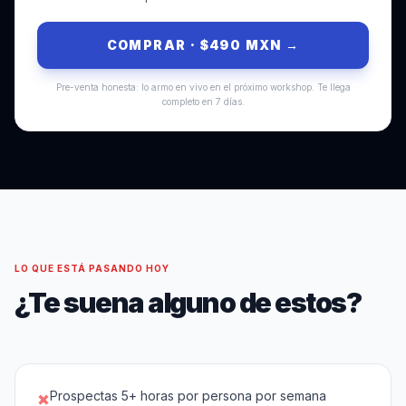
COMPRAR · $490 MXN →
Pre-venta honesta: lo armo en vivo en el próximo workshop. Te llega
completo en 7 días.
LO QUE ESTÁ PASANDO HOY
¿Te suena alguno de estos?
×
Prospectas 5+ horas por persona por semana