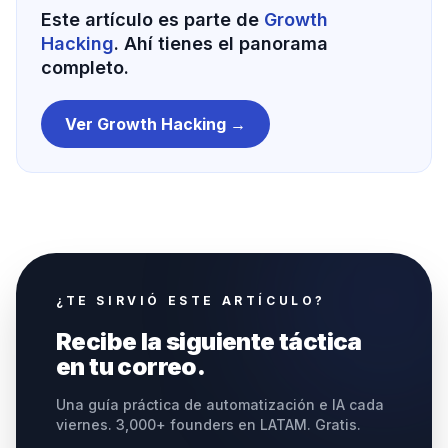
Este artículo es parte de
Growth
Hacking
. Ahí tienes el panorama
completo.
Ver
Growth Hacking
→
¿TE SIRVIÓ ESTE ARTÍCULO?
Recibe la siguiente táctica
en tu correo.
Una guía práctica de automatización e IA cada
viernes. 3,000+ founders en LATAM. Gratis.