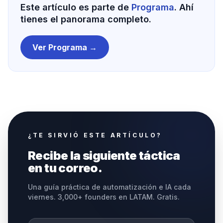
Este artículo es parte de
Programa
. Ahí
tienes el panorama completo.
Ver
Programa
→
¿TE SIRVIÓ ESTE ARTÍCULO?
Recibe la siguiente táctica
en tu correo.
Una guía práctica de automatización e IA cada
viernes. 3,000+ founders en LATAM. Gratis.