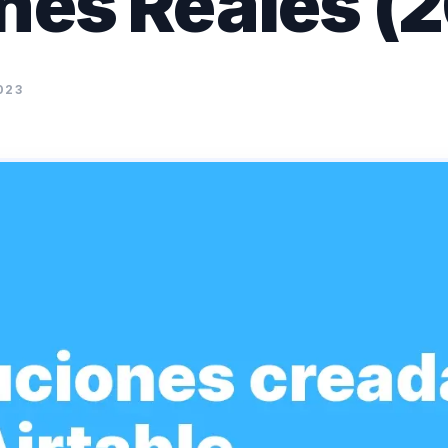
nes Reales (
023