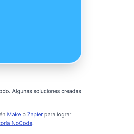
 todo. Algunas soluciones creadas
ién
Make
o
Zapier
para lograr
toría NoCode
.