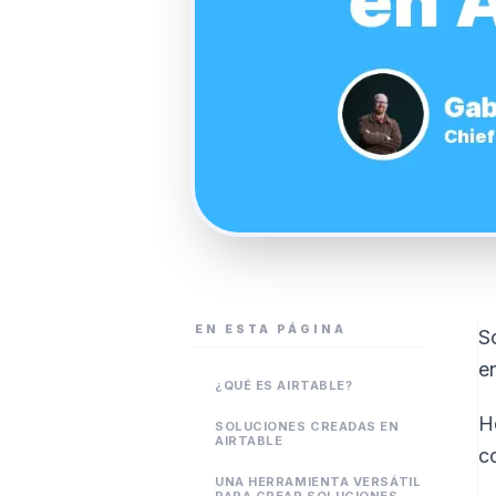
EN ESTA PÁGINA
S
e
¿QUÉ ES AIRTABLE?
H
SOLUCIONES CREADAS EN
AIRTABLE
c
UNA HERRAMIENTA VERSÁTIL