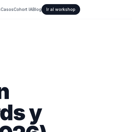
s
Casos
Cohort IA
Blog
Ir al workshop
n
ds y