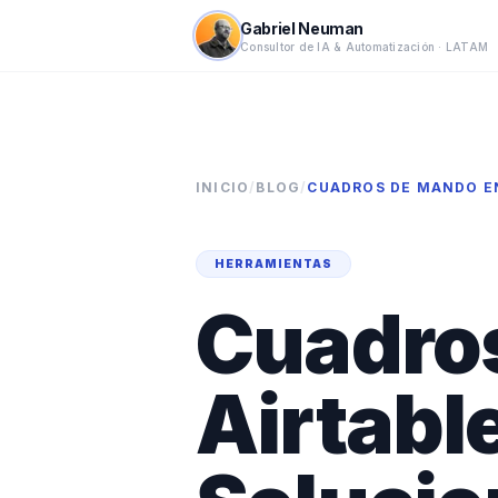
Gabriel Neuman
Consultor de IA & Automatización · LATAM
INICIO
/
BLOG
/
CUADROS DE MANDO EN
HERRAMIENTAS
Cuadro
Airtabl