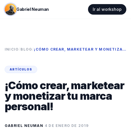
Gabriel Neuman
Ir al workshop
INICIO
/
BLOG
/
¡CÓMO CREAR, MARKETEAR Y MONETIZAR TU MARCA PERSONAL!
ARTÍCULOS
¡Cómo crear, marketear
y monetizar tu marca
personal!
GABRIEL NEUMAN
·
4 DE ENERO DE 2019