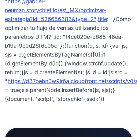
"
https://gabriel-
neuman.storychief.io/es\_MX/optimizar-
estrategia?id=526656383&type=2",title
: "¿Cómo
optimizar tu flujo de ventas utilizando los
parámetros UTM?",id: "f4ce020e-b688-48ea-
b19a-9e0d26f6c05c"};(function(d, s, id) {var js,
sjs = d.getElementsByTagName(s)[0];if
(d.getElementById(id)) {window.strchf.update();
return;}js = d.createElement(s); js.id = id;js.src =
"
https://d37oebn0w9ir6a.cloudfront.net/scripts/v0/st
= true;sjs.parentNode.insertBefore(js, sjs);}
(document, 'script', 'storychief-jssdk'))