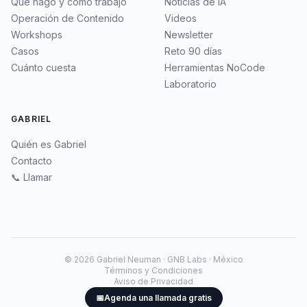
Qué hago y cómo trabajo
Noticias de IA
Operación de Contenido
Videos
Workshops
Newsletter
Casos
Reto 90 días
Cuánto cuesta
Herramientas NoCode
Laboratorio
GABRIEL
Quién es Gabriel
Contacto
📞 Llamar
©
2026
Gabriel Neuman · GNB Labs · México
Términos y Condiciones
Aviso de Privacidad
📅
Agenda una llamada gratis