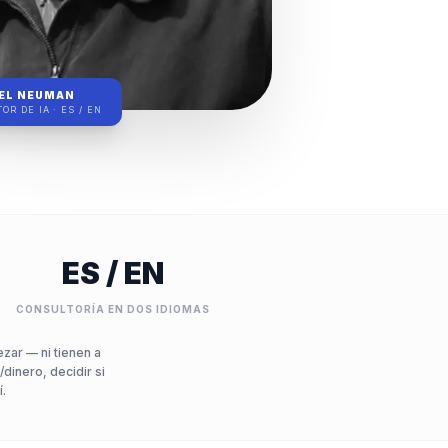
EL NEUMAN
OR DE IA · ES / EN
ES / EN
CONSULTORÍA EN DOS IDIOMAS
zar — ni tienen a
dinero, decidir si
í.