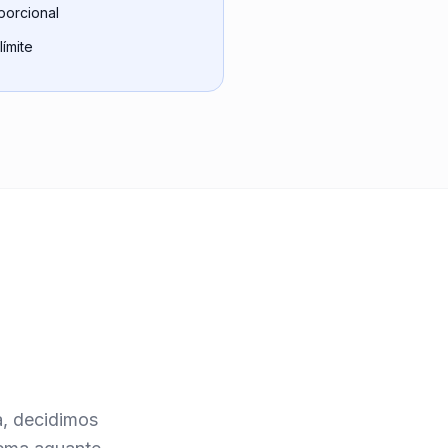
porcional
límite
a, decidimos