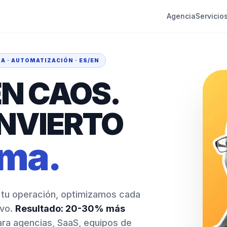
Agencia
Servicio
A · AUTOMATIZACIÓN · ES/EN
N CAOS.
ONVIERTO
ema.
u operación, optimizamos cada
ivo.
Resultado: 20-30% más
ra agencias, SaaS, equipos de