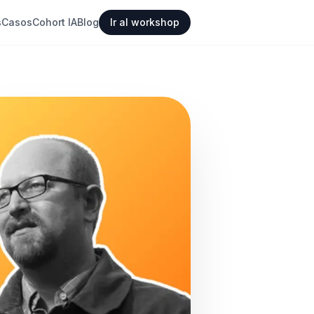
s
Casos
Cohort IA
Blog
Ir al workshop