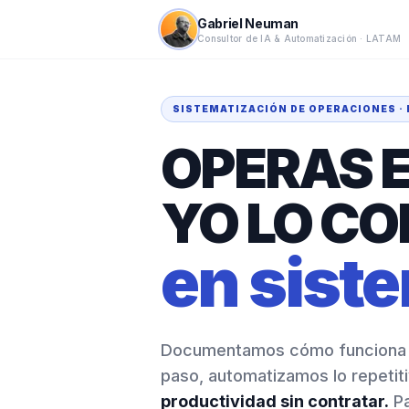
Gabriel Neuman
Consultor de IA & Automatización · LATAM
SISTEMATIZACIÓN DE OPERACIONES · I
OPERAS E
YO LO C
en sist
Documentamos cómo funciona t
paso, automatizamos lo repetit
productividad sin contratar.
Pa