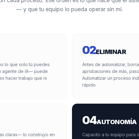
on cada proceso. Ese orden es lo que hace que el sis
— y que tu equipo lo pueda operar sin mí.
02
ELIMINAR
s lo que solo tú puedes
Antes de automatizar, borr
un agente de IA— puede
aprobaciones de más, pasos
es hacer trabajo que ni
Automatizar un proceso inút
rápido.
04
AUTONOMÍA
as claras— lo construyo en
Capacito a tu equipo para o