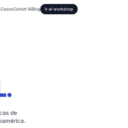
s
Casos
Cohort IA
Blog
Ir al workshop
L.
icas de
oamérica.