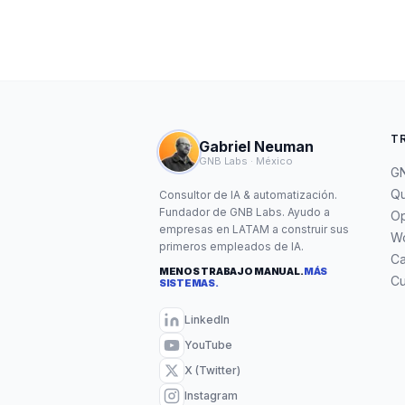
T
Gabriel Neuman
GNB Labs · México
GN
Qu
Consultor de IA & automatización.
Fundador de GNB Labs. Ayudo a
Op
empresas en LATAM a construir sus
W
primeros empleados de IA.
C
MENOS TRABAJO MANUAL.
MÁS
Cu
SISTEMAS.
LinkedIn
YouTube
X (Twitter)
Instagram